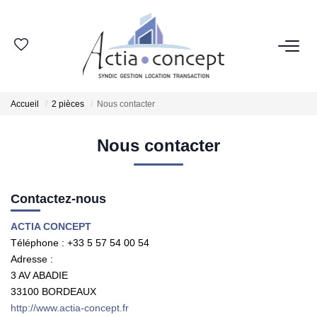
ESPACE CLIENT
Accueil
2 pièces
Nous contacter
GROUPE ACTIA
Nous contacter
Nos Agences
Notre Équipe
Nos Actualités
Contactez-nous
Nos Avis Clients
ACTIA CONCEPT
Nous Rejoindre
Téléphone :
+33 5 57 54 00 54
Adresse :
3 AV ABADIE
NOS MÉTIERS
33100
BORDEAUX
http://www.actia-concept.fr