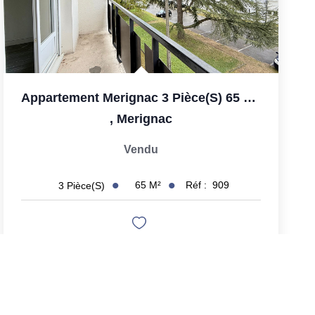
Appartement Merignac 3 Pièce(s) 65 M2
,
Merignac
Vendu
65
M²
Réf :
909
3
Pièce(s)