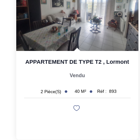
APPARTEMENT DE TYPE T2
,
Lormont
Vendu
40
M²
Réf :
893
2
Pièce(s)