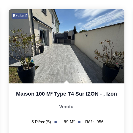
Exclusif
Maison 100 M² Type T4 Sur IZON -
,
Izon
Vendu
99
M²
Réf :
956
5
Pièce(s)