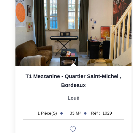
T1 Mezzanine - Quartier Saint-Michel
,
Bordeaux
Loué
33
M²
Réf :
1029
1
Pièce(s)