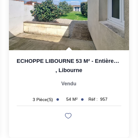
ECHOPPE LIBOURNE 53 M² - Entièrement Rénovée Et Située...
,
Libourne
Vendu
54
M²
Réf :
957
3
Pièce(s)