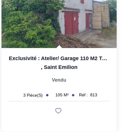
Exclusivité : Atelier/ Garage 110 M2 Transformable En...
,
Saint Emilion
Vendu
105
M²
Réf :
813
3
Pièce(s)