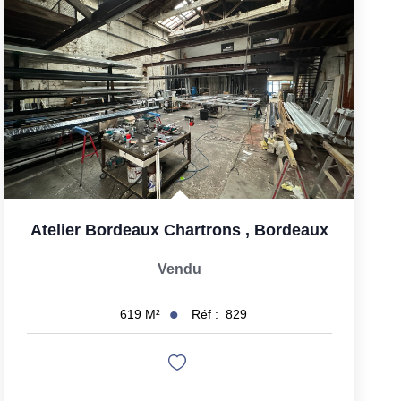
Atelier Bordeaux Chartrons
,
Bordeaux
Vendu
Réf :
829
619
M²