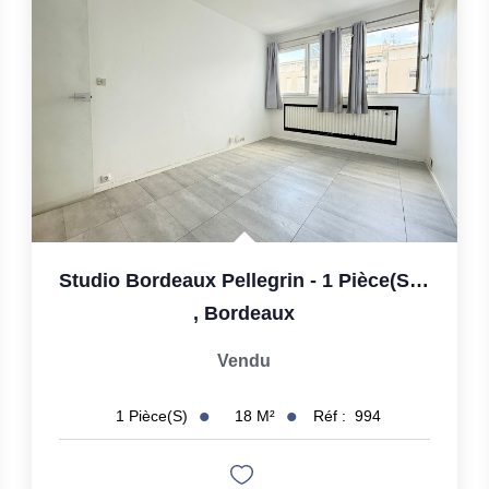
Studio Bordeaux Pellegrin - 1 Pièce(s) 18.25 M2
,
Bordeaux
Vendu
18
M²
Réf :
994
1
Pièce(s)