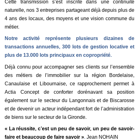
Cette transmission s’est inscrite dans une continuité
Rénovation Énergétique
naturelle, nos 3 entreprises partageant déjà depuis plus de
Syndic
4 ans des locaux, des moyens et une vision commune du
Gestion Locative
métier.
Transaction
Notre activité représente plusieurs dizaines de
Estimation
transactions annuelles, 300 lots de gestion locative et
plus de 13.000 lots principaux en copropriété.
Déjà connu pour accompagner ses clients sur l’ensemble
des métiers de l’immobilier sur la région Bordelaise,
Canaulaise et Libournaise, ce rapprochement permet à
Actia Concept de conforter dorénavant sa position
également sur le secteur du Langonnais et de Biscarosse
et de devenir un acteur indépendant fort de l’administration
de biens sur le secteur de la Gironde.
« La réussite, c’est un peu de savoir, un peu de savoir-
faire et beaucoup de faire savoir »
.
Jean NOHAIN