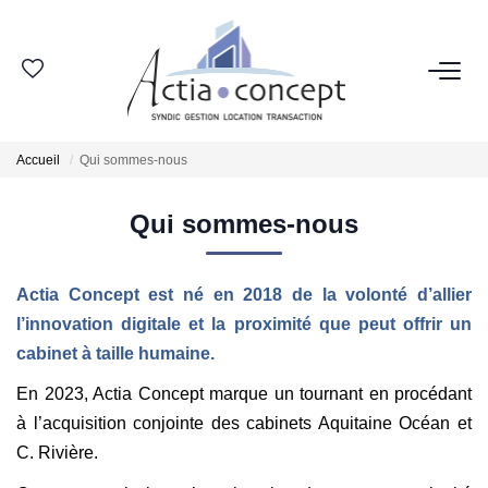
ESPACE CLIENT
Accueil
Qui sommes-nous
GROUPE ACTIA
Qui sommes-nous
Nos Agences
Notre Équipe
Actia Concept est né en 2018 de la volonté d’allier
Nos Actualités
l’innovation digitale et la proximité que peut offrir un
Nos Avis Clients
cabinet à taille humaine.
Nous Rejoindre
En 2023, Actia Concept marque un tournant en procédant
à l’acquisition conjointe des cabinets Aquitaine Océan et
NOS MÉTIERS
C. Rivière.