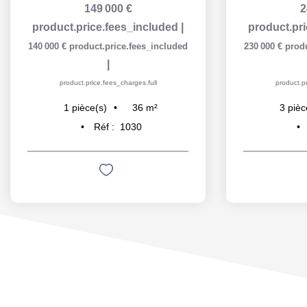
149 000 €
2
product.price.fees_included
|
product.pr
140 000 €
product.price.fees_included
230 000 €
prod
|
product.price.fees_charges.full
product.pr
36
m²
1
pièce(s)
3
pièc
Réf :
1030