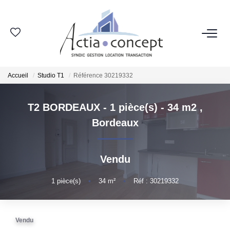
ESPACE CLIENT
Accueil
Studio T1
Référence 30219332
GROUPE ACTIA
T2 BORDEAUX - 1 pièce(s) - 34 m2
,
Nos Agences
Bordeaux
Notre Équipe
Nos Actualités
Vendu
Nos Avis Clients
Nous Rejoindre
1
pièce(s)
•
34
m²
•
Réf : 30219332
NOS MÉTIERS
Vendu