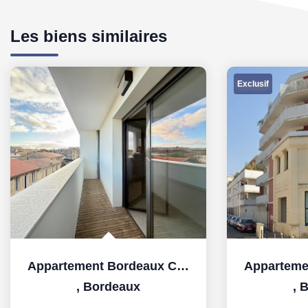
Les biens similaires
Exclusif
Appartement Bordeaux Chartrons - 1 pièce(s) 35.54 m2
,
Bordeaux
,
B