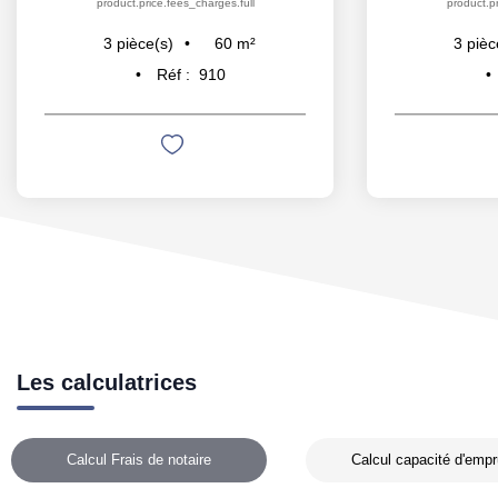
product.price.fees_charges.full
product.pr
60
m²
3
pièce(s)
3
pièc
Réf :
910
Les calculatrices
Calcul Frais de notaire
Calcul capacité d'empr