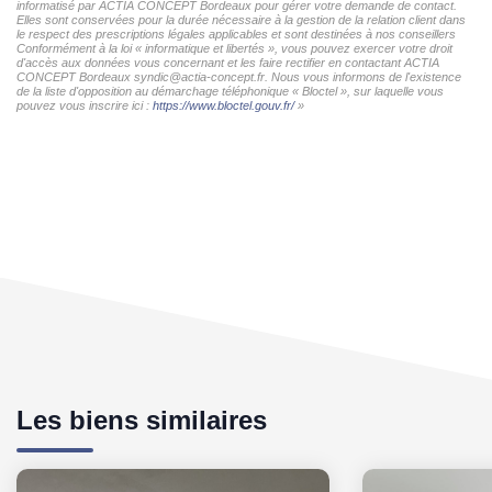
informatisé par ACTIA CONCEPT Bordeaux pour gérer votre demande de contact.
Elles sont conservées pour la durée nécessaire à la gestion de la relation client dans
le respect des prescriptions légales applicables et sont destinées à nos conseillers
Conformément à la loi « informatique et libertés », vous pouvez exercer votre droit
d'accès aux données vous concernant et les faire rectifier en contactant ACTIA
CONCEPT Bordeaux syndic@actia-concept.fr. Nous vous informons de l'existence
de la liste d'opposition au démarchage téléphonique « Bloctel », sur laquelle vous
pouvez vous inscrire ici :
https://www.bloctel.gouv.fr/
»
Les biens similaires