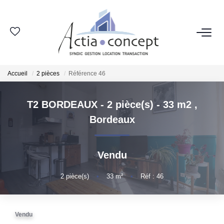
ESPACE CLIENT
Accueil
2 pièces
Référence 46
GROUPE ACTIA
T2 BORDEAUX - 2 pièce(s) - 33 m2
,
Nos Agences
Bordeaux
Notre Équipe
Nos Actualités
Vendu
Nos Avis Clients
Nous Rejoindre
2
pièce(s)
•
33
m²
•
Réf : 46
NOS MÉTIERS
Vendu