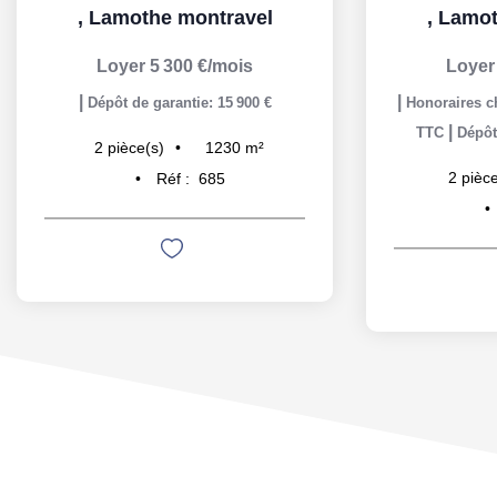
,
Lamothe montravel
,
Lamot
Loyer 5 300 €/mois
Loyer
|
|
Dépôt de garantie: 15 900 €
Honoraires ch
|
TTC
Dépôt
1230
m²
2
pièce(s)
2
pièce
Réf :
685