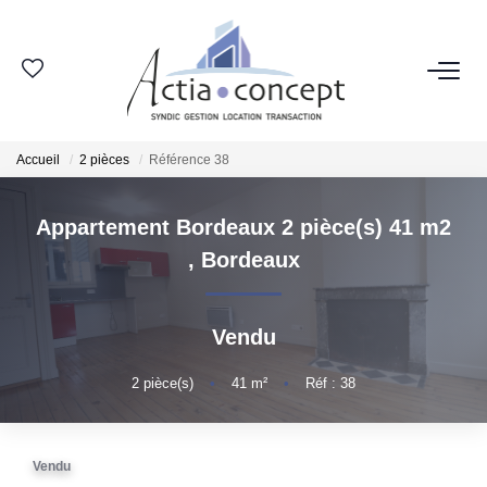
ESPACE CLIENT
Accueil
2 pièces
Référence 38
GROUPE ACTIA
Appartement Bordeaux 2 pièce(s) 41 m2
Nos Agences
,
Bordeaux
Notre Équipe
Nos Actualités
Vendu
Nos Avis Clients
Nous Rejoindre
2
pièce(s)
•
41
m²
•
Réf : 38
NOS MÉTIERS
Vendu