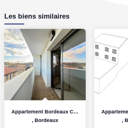
Les biens similaires
Appartement Bordeaux Chartrons - 1 pièce(s) 35.54 m2
,
Bordeaux
,
B