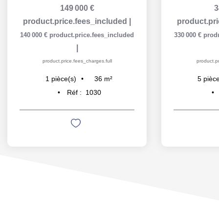
149 000 €
3
product.price.fees_included
|
product.pr
140 000 €
product.price.fees_included
330 000 €
prod
|
product.price.fees_charges.full
product.pr
36
m²
1
pièce(s)
5
pièce
Réf :
1030