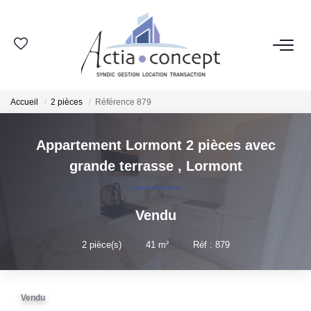
ESPACE CLIENT
Accueil
2 pièces
Référence 879
GROUPE ACTIA
Appartement Lormont 2 pièces avec
Nos Agences
grande terrasse
,
Lormont
Notre Équipe
Nos Actualités
Vendu
Nos Avis Clients
Nous Rejoindre
2
pièce(s)
•
41
m²
•
Réf : 879
NOS MÉTIERS
Vendu