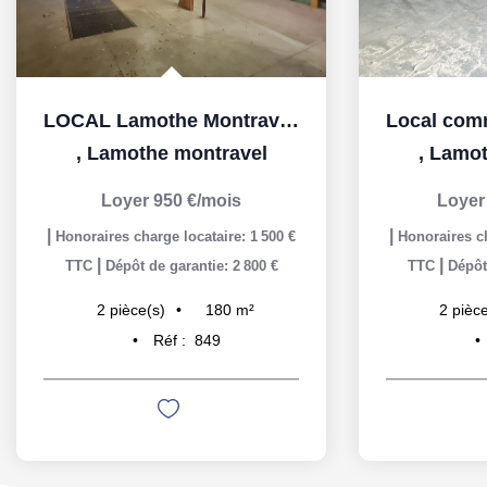
LOCAL Lamothe Montravel 180 m2
,
Lamothe montravel
,
Lamot
Loyer 950 €/mois
Loyer
|
|
Honoraires charge locataire: 1 500 €
Honoraires ch
|
|
TTC
Dépôt de garantie: 2 800 €
TTC
Dépôt
180
m²
2
pièce(s)
2
pièce
Réf :
849