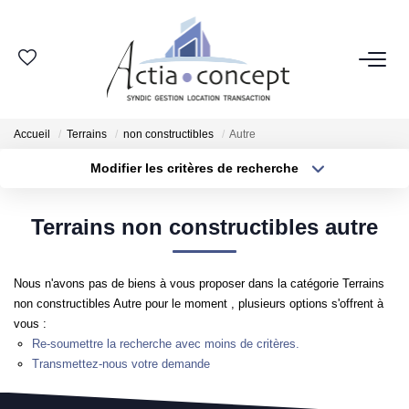
ESPACE CLIENT
Accueil
Terrains
non constructibles
Autre
GROUPE ACTIA
Modifier les critères de recherche
Type de transaction
Localisation
Nos Agences
Acheter
Localisation
Notre Équipe
Terrains non constructibles autre
Type de bien
Sélectionnez...
Surface min
Nos Actualités
Nos Avis Clients
Nous n'avons pas de biens à vous proposer dans la catégorie Terrains
Plus de critères
Budget max
non constructibles Autre pour le moment , plusieurs options s'offrent à
Nous Rejoindre
vous :
Créer une alerte
Re-soumettre la recherche avec moins de critères.
Transmettez-nous votre demande
NOS MÉTIERS