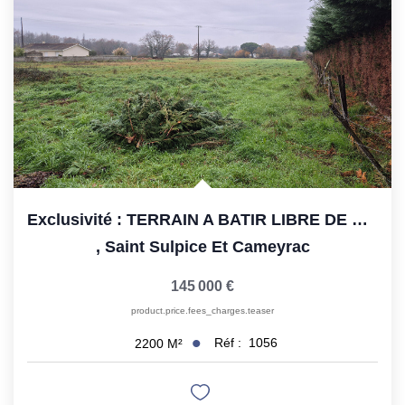
Rénovation Énergétique
Syndic
Gestion Locative
Transaction
Estimation
Exclusivité : TERRAIN A BATIR LIBRE DE CONSTRUCTEUR
,
Saint Sulpice Et Cameyrac
145 000 €
product.price.fees_charges.teaser
Réf :
1056
2200
M²