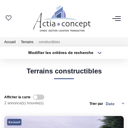
ESPACE CLIENT
Accueil
Terrains
constructibles
GROUPE ACTIA
Modifier les critères de recherche
Type de transaction
Localisation
Nos Agences
Acheter
Localisation
Notre Équipe
Terrains constructibles
Type de bien
Sélectionnez...
Surface min
Nos Actualités
Nos Avis Clients
Plus de critères
Budget max
Nous Rejoindre
Afficher la carte
2 annonce(s) trouvée(s)
Trier par
Créer une alerte
NOS MÉTIERS
Exclusif