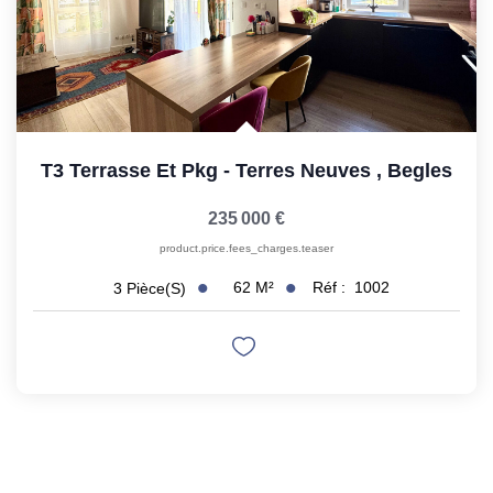
T3 Terrasse Et Pkg - Terres Neuves
,
Begles
235 000 €
product.price.fees_charges.teaser
62
M²
Réf :
1002
3
Pièce(s)