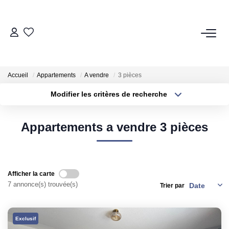
GROUPE ACTIA
Nos Agences
Accueil
Appartements
A vendre
3 pièces
Notre Équipe
Modifier les critères de recherche
Nos Actualités
Localisation
Type de transaction
Surface min
Nos Avis Clients
Appartements a vendre 3 pièces
Type de bien
Nous Rejoindre
Plus de critères
Budget max
Créer une alerte
Afficher la carte
NOS MÉTIERS
7 annonce(s) trouvée(s)
Trier par
Rénovation Énergétique
Syndic
Exclusif