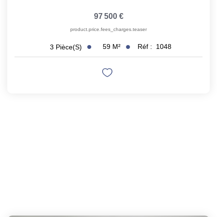
97 500 €
product.price.fees_charges.teaser
59
M²
Réf :
1048
3
Pièce(s)