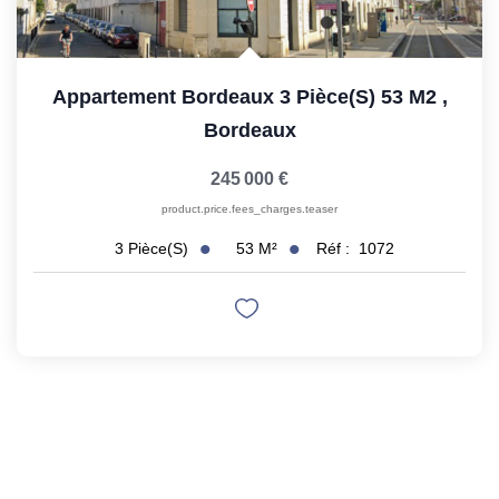
Appartement Bordeaux 3 Pièce(s) 53 M2
,
Bordeaux
245 000 €
product.price.fees_charges.teaser
53
M²
Réf :
1072
3
Pièce(s)