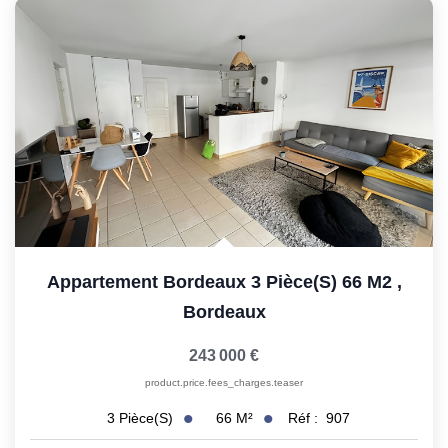
Appartement Bordeaux 3 Pièce(s) 66 M2
,
Bordeaux
243 000 €
product.price.fees_charges.teaser
66
M²
Réf :
907
3
Pièce(s)