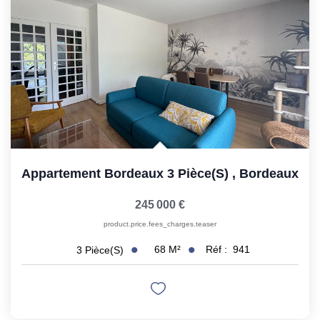
Gestion Locative
Transaction
Estimation
ESPACE CLIENT
Appartement Bordeaux 3 Pièce(s)
,
Bordeaux
245 000 €
product.price.fees_charges.teaser
68
M²
Réf :
941
3
Pièce(s)