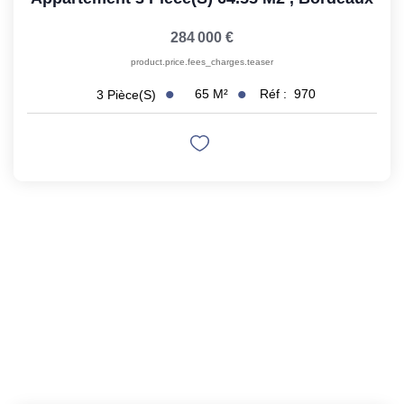
284 000 €
product.price.fees_charges.teaser
65
M²
Réf :
970
3
Pièce(s)