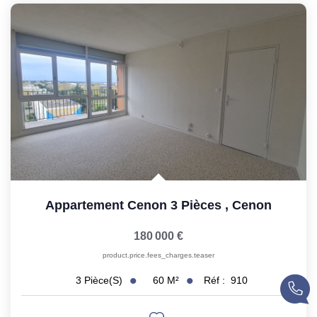
Appartement Cenon 3 Pièces
,
Cenon
180 000 €
product.price.fees_charges.teaser
60
M²
Réf :
910
3
Pièce(s)