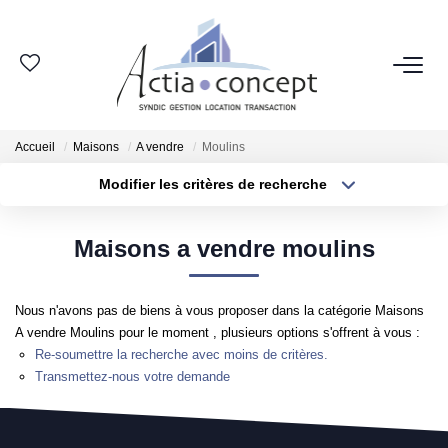
ESPACE CLIENT
Accueil
Maisons
A vendre
Moulins
GROUPE ACTIA
Modifier les critères de recherche
Type de transaction
Localisation
Nos Agences
Acheter
Localisation
Notre Équipe
Maisons a vendre moulins
Type de bien
Sélectionnez...
Surface min
Nos Actualités
Nos Avis Clients
Nous n'avons pas de biens à vous proposer dans la catégorie Maisons
Plus de critères
Budget max
A vendre Moulins pour le moment , plusieurs options s'offrent à vous :
Nous Rejoindre
Re-soumettre la recherche avec moins de critères.
Créer une alerte
Transmettez-nous votre demande
NOS MÉTIERS