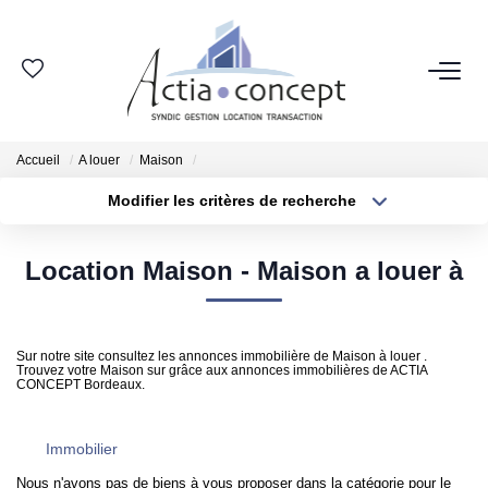
ESPACE CLIENT
Accueil
A louer
Maison
GROUPE ACTIA
Modifier les critères de recherche
Type de transaction
Localisation
Nos Agences
Acheter
Localisation
Notre Équipe
Location Maison - Maison a louer à
Type de bien
Sélectionnez...
Surface min
Nos Actualités
Nos Avis Clients
Plus de critères
Budget max
Sur notre site consultez les annonces immobilière de Maison à louer .
Nous Rejoindre
Trouvez votre Maison sur grâce aux annonces immobilières de ACTIA
CONCEPT Bordeaux.
Créer une alerte
NOS MÉTIERS
Immobilier
Nous n'avons pas de biens à vous proposer dans la catégorie pour le