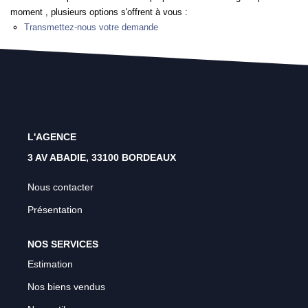
Rénovation Énergétique
moment , plusieurs options s'offrent à vous :
Transmettez-nous votre demande
Syndic
Gestion Locative
Transaction
Estimation
L'AGENCE
3 AV ABADIE, 33100 BORDEAUX
Nous contacter
Présentation
NOS SERVICES
Estimation
Nos biens vendus