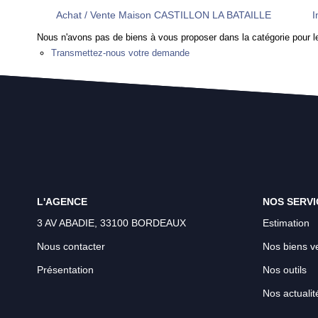
Achat / Vente Maison CASTILLON LA BATAILLE
I
Nous n'avons pas de biens à vous proposer dans la catégorie pour le
Transmettez-nous votre demande
L'AGENCE
NOS SERVI
3 AV ABADIE, 33100 BORDEAUX
Estimation
Nous contacter
Nos biens v
Présentation
Nos outils
Nos actualit