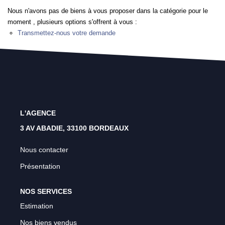
Rénovation Énergétique
Nous n'avons pas de biens à vous proposer dans la catégorie pour le
moment , plusieurs options s'offrent à vous :
Syndic
Transmettez-nous votre demande
Gestion Locative
Transaction
Estimation
L'AGENCE
3 AV ABADIE, 33100 BORDEAUX
Nous contacter
Présentation
NOS SERVICES
Estimation
Nos biens vendus