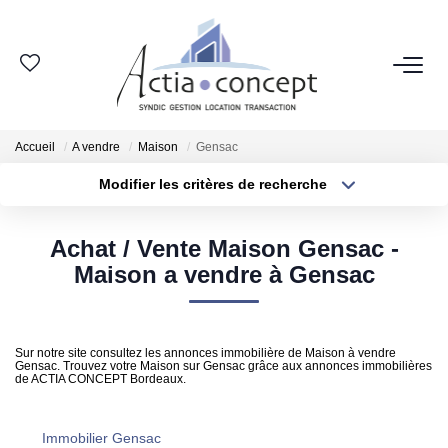
ESPACE CLIENT
Accueil
A vendre
Maison
Gensac
GROUPE ACTIA
Modifier les critères de recherche
Type de transaction
Localisation
Nos Agences
Acheter
Localisation
Notre Équipe
Achat / Vente Maison Gensac -
Type de bien
Sélectionnez...
Surface min
Maison a vendre à Gensac
Nos Actualités
Nos Avis Clients
Plus de critères
Budget max
Nous Rejoindre
Sur notre site consultez les annonces immobilière de Maison à vendre
Gensac. Trouvez votre Maison sur Gensac grâce aux annonces immobilières
Créer une alerte
de ACTIA CONCEPT Bordeaux.
NOS MÉTIERS
Immobilier Gensac