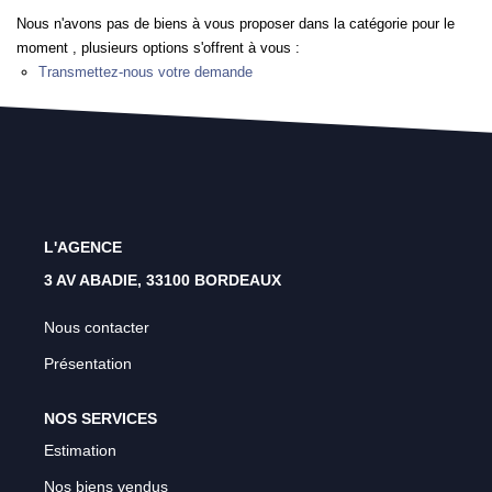
Rénovation Énergétique
Nous n'avons pas de biens à vous proposer dans la catégorie pour le
moment , plusieurs options s'offrent à vous :
Syndic
Transmettez-nous votre demande
Gestion Locative
Transaction
Estimation
L'AGENCE
3 AV ABADIE, 33100 BORDEAUX
Nous contacter
Présentation
NOS SERVICES
Estimation
Nos biens vendus