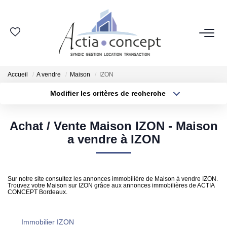
ESPACE CLIENT
Accueil
A vendre
Maison
IZON
GROUPE ACTIA
Modifier les critères de recherche
Type de transaction
Localisation
Nos Agences
Acheter
Localisation
Notre Équipe
Achat / Vente Maison IZON - Maison
Type de bien
Sélectionnez...
Surface min
a vendre à IZON
Nos Actualités
Nos Avis Clients
Plus de critères
Budget max
Nous Rejoindre
Sur notre site consultez les annonces immobilière de Maison à vendre IZON.
Trouvez votre Maison sur IZON grâce aux annonces immobilières de ACTIA
Créer une alerte
CONCEPT Bordeaux.
NOS MÉTIERS
Immobilier IZON