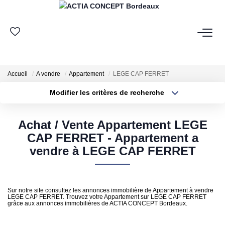
ESPACE CLIENT
Accueil
A vendre
Appartement
LEGE CAP FERRET
GROUPE ACTIA
Modifier les critères de recherche
Type de transaction
Localisation
Nos Agences
Acheter
Localisation
Notre Équipe
Achat / Vente Appartement LEGE
Type de bien
Sélectionnez...
Surface min
CAP FERRET - Appartement a
Nos Actualités
vendre à LEGE CAP FERRET
Nos Avis Clients
Plus de critères
Budget max
Nous Rejoindre
Créer une alerte
Sur notre site consultez les annonces immobilière de Appartement à vendre
LEGE CAP FERRET. Trouvez votre Appartement sur LEGE CAP FERRET
grâce aux annonces immobilières de ACTIA CONCEPT Bordeaux.
NOS MÉTIERS