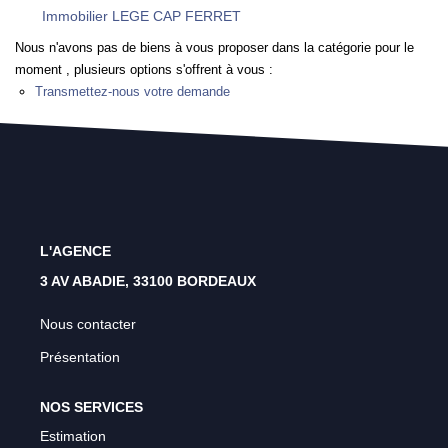
Rénovation Énergétique
Immobilier LEGE CAP FERRET
Syndic
Nous n'avons pas de biens à vous proposer dans la catégorie pour le
moment , plusieurs options s'offrent à vous :
Gestion Locative
Transmettez-nous votre demande
Transaction
Estimation
L'AGENCE
3 AV ABADIE, 33100 BORDEAUX
Nous contacter
Présentation
NOS SERVICES
Estimation