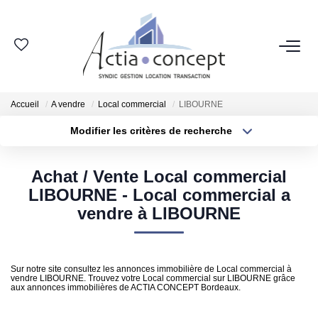
ESPACE CLIENT
Accueil
A vendre
Local commercial
LIBOURNE
GROUPE ACTIA
Modifier les critères de recherche
Type de transaction
Localisation
Nos Agences
Acheter
Localisation
Notre Équipe
Achat / Vente Local commercial
Type de bien
Sélectionnez...
Surface min
LIBOURNE - Local commercial a
Nos Actualités
vendre à LIBOURNE
Nos Avis Clients
Plus de critères
Budget max
Nous Rejoindre
Créer une alerte
Sur notre site consultez les annonces immobilière de Local commercial à
vendre LIBOURNE. Trouvez votre Local commercial sur LIBOURNE grâce
aux annonces immobilières de ACTIA CONCEPT Bordeaux.
NOS MÉTIERS