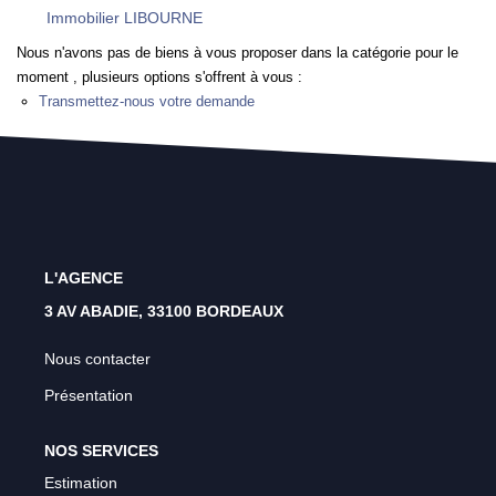
Rénovation Énergétique
Immobilier LIBOURNE
Syndic
Nous n'avons pas de biens à vous proposer dans la catégorie pour le
moment , plusieurs options s'offrent à vous :
Gestion Locative
Transmettez-nous votre demande
Transaction
Estimation
L'AGENCE
3 AV ABADIE, 33100 BORDEAUX
Nous contacter
Présentation
NOS SERVICES
Estimation