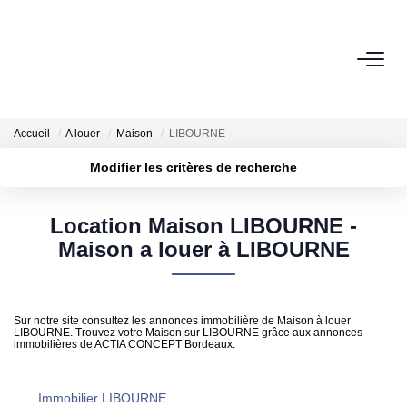
GROUPE ACTIA
Nos Agences
Accueil
A louer
Maison
LIBOURNE
Notre Équipe
Modifier les critères de recherche
Nos Actualités
Localisation
Type de transaction
Surface min
Nos Avis Clients
Location Maison LIBOURNE -
Type de bien
Maison a louer à LIBOURNE
Nous Rejoindre
Plus de critères
Budget max
Créer une alerte
NOS MÉTIERS
Sur notre site consultez les annonces immobilière de Maison à louer
LIBOURNE. Trouvez votre Maison sur LIBOURNE grâce aux annonces
immobilières de ACTIA CONCEPT Bordeaux.
Rénovation Énergétique
Syndic
Immobilier LIBOURNE