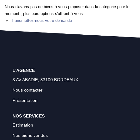
Gestion Locative
Nous n'avons pas de biens à vous proposer dans la catégorie pour le
Transaction
moment , plusieurs options s'offrent à vous :
Transmettez-nous votre demande
Estimation
ESPACE CLIENT
L'AGENCE
3 AV ABADIE, 33100 BORDEAUX
Nous contacter
Présentation
NOS SERVICES
Estimation
Nos biens vendus