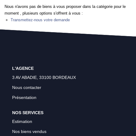
Gestion Locative
Nous n'avons pas de biens à vous proposer dans la catégorie pour le
Transaction
moment , plusieurs options s'offrent à vous :
Transmettez-nous votre demande
Estimation
ESPACE CLIENT
L'AGENCE
3 AV ABADIE, 33100 BORDEAUX
Nous contacter
Présentation
NOS SERVICES
Estimation
Nos biens vendus