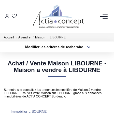
GROUPE ACTIA
Nos Agences
Accueil
A vendre
Maison
LIBOURNE
Notre Équipe
Modifier les critères de recherche
Nos Actualités
Localisation
Type de transaction
Surface min
Nos Avis Clients
Achat / Vente Maison LIBOURNE -
Type de bien
Maison a vendre à LIBOURNE
Nous Rejoindre
Plus de critères
Budget max
Créer une alerte
NOS MÉTIERS
Sur notre site consultez les annonces immobilière de Maison à vendre
LIBOURNE. Trouvez votre Maison sur LIBOURNE grâce aux annonces
immobilières de ACTIA CONCEPT Bordeaux.
Rénovation Énergétique
Syndic
Immobilier LIBOURNE