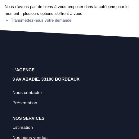
Rénovation Énergétique
Nous n'avons pas de biens à vous proposer dans la catégorie pour le
moment , plusieurs options s'offrent à vous :
Syndic
Transmettez-nous votre demande
Gestion Locative
Transaction
Estimation
L'AGENCE
3 AV ABADIE, 33100 BORDEAUX
Nous contacter
Présentation
NOS SERVICES
Estimation
Nos biens vendus