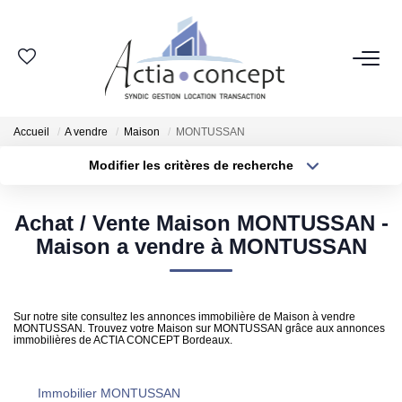
ESPACE CLIENT
Accueil
A vendre
Maison
MONTUSSAN
GROUPE ACTIA
Modifier les critères de recherche
Type de transaction
Localisation
Nos Agences
Acheter
Localisation
Notre Équipe
Achat / Vente Maison MONTUSSAN -
Type de bien
Sélectionnez...
Surface min
Maison a vendre à MONTUSSAN
Nos Actualités
Nos Avis Clients
Plus de critères
Budget max
Nous Rejoindre
Sur notre site consultez les annonces immobilière de Maison à vendre
MONTUSSAN. Trouvez votre Maison sur MONTUSSAN grâce aux annonces
Créer une alerte
immobilières de ACTIA CONCEPT Bordeaux.
NOS MÉTIERS
Immobilier MONTUSSAN