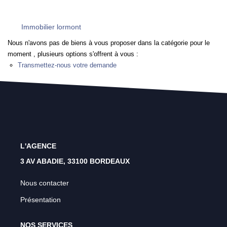
Rénovation Énergétique
Syndic
Immobilier lormont
Gestion Locative
Nous n'avons pas de biens à vous proposer dans la catégorie pour le
moment , plusieurs options s'offrent à vous :
Transaction
Transmettez-nous votre demande
Estimation
L'AGENCE
3 AV ABADIE, 33100 BORDEAUX
Nous contacter
Présentation
NOS SERVICES