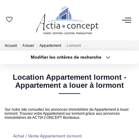
ESPACE CLIENT
Accueil
A louer
Appartement
Lormont
GROUPE ACTIA
Modifier les critères de recherche
Type de transaction
Localisation
Nos Agences
Acheter
Localisation
Notre Équipe
Location Appartement lormont -
Type de bien
Sélectionnez...
Surface min
Appartement a louer à lormont
Nos Actualités
Nos Avis Clients
Plus de critères
Budget max
Nous Rejoindre
Sur notre site consultez les annonces immobilière de Appartement à louer
lormont. Trouvez votre Appartement sur lormont grâce aux annonces
Créer une alerte
immobilières de ACTIA CONCEPT Bordeaux.
NOS MÉTIERS
Achat / Vente Appartement lormont